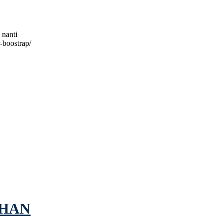
 nanti
-boostrap/
IHAN