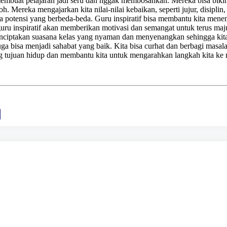
embuat pelajaran jadi seru dan nggak membosankan. Mereka bisa bikin 
h. Mereka mengajarkan kita nilai-nilai kebaikan, seperti jujur, disiplin,
 potensi yang berbeda-beda. Guru inspiratif bisa membantu kita mene
guru inspiratif akan memberikan motivasi dan semangat untuk terus maj
nciptakan suasana kelas yang nyaman dan menyenangkan sehingga kita b
juga bisa menjadi sahabat yang baik. Kita bisa curhat dan berbagi masa
g tujuan hidup dan membantu kita untuk mengarahkan langkah kita ke 