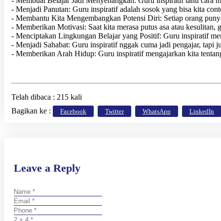
- Membuat Belajar Jadi Menyenangkan: Guru inspiratif tahu cara m
- Menjadi Panutan: Guru inspiratif adalah sosok yang bisa kita conto
- Membantu Kita Mengembangkan Potensi Diri: Setiap orang punya
- Memberikan Motivasi: Saat kita merasa putus asa atau kesulitan, 
- Menciptakan Lingkungan Belajar yang Positif: Guru inspiratif me
- Menjadi Sahabat: Guru inspiratif nggak cuma jadi pengajar, tapi 
- Memberikan Arah Hidup: Guru inspiratif mengajarkan kita tentan
Telah dibaca : 215 kali
Bagikan ke :
Facebook
Twitter
WhatsApp
LinkedIn
Leave a Reply